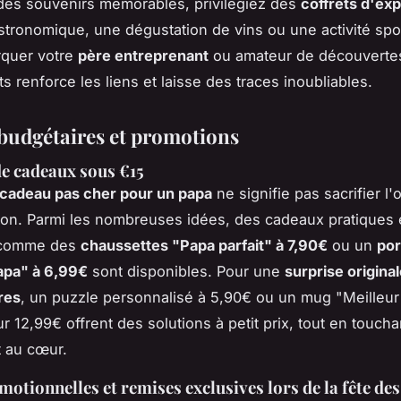
des souvenirs mémorables, privilégiez des
coffrets d'ex
stronomique, une dégustation de vins ou une activité spo
rquer votre
père entreprenant
ou amateur de découvertes
 renforce les liens et laisse des traces inoubliables.
budgétaires et promotions
de cadeaux sous €15
cadeau pas cher pour un papa
ne signifie pas sacrifier l'o
ation. Parmi les nombreuses idées, des cadeaux pratiques 
 comme des
chaussettes "Papa parfait" à 7,90€
ou un
por
apa" à 6,99€
sont disponibles. Pour une
surprise original
res
, un puzzle personnalisé à 5,90€ ou un mug "Meilleu
 12,99€ offrent des solutions à petit prix, tout en toucha
 au cœur.
motionnelles et remises exclusives lors de la fête des