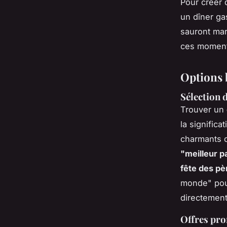
Pour créer 
un dîner ga
sauront ma
ces moments
Options 
Sélection 
Trouver un
la signific
charmants
"meilleur p
fête des pè
monde" pour
directement
Offres pro