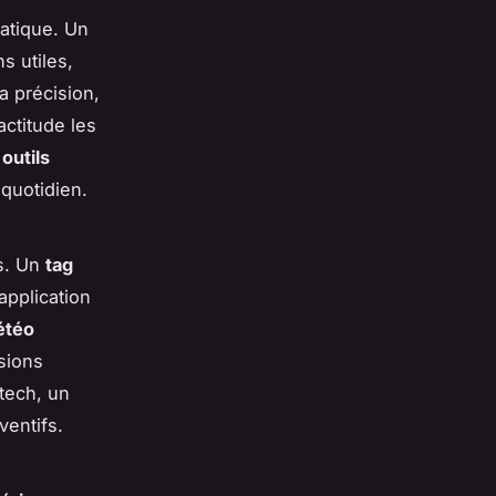
ratique. Un
s utiles,
a précision,
ctitude les
 outils
 quotidien.
s. Un
tag
application
étéo
isions
-tech, un
nventifs.