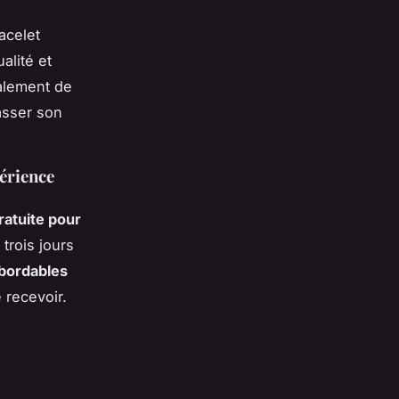
acelet
alité et
alement de
asser son
périence
gratuite pour
trois jours
bordables
 recevoir.