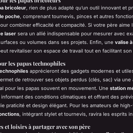
ur les papas bricoleurs
a bricoleur
, rien de plus adapté qu’un outil innovant et p
 de poche
, comprenant tournevis, pinces et autres fonction
pour combiner efficacité et compacité. Si votre père aime l
e laser
sera un allié indispensable pour mesurer avec exa
surfaces ou volumes dans ses projets. Enfin, une
valise à
eut revitaliser son espace de travail tout en facilitant son
ur les papas technophiles
technophiles
apprécieront des gadgets modernes et utile
ermet de retrouver ses objets perdus (clés, sac) via une 
déal pour les papas souvent en mouvement. Une
station m
, informant des conditions climatiques et offrant des prév
lie praticité et design élégant. Pour les amateurs de high
fonctions
, intégrant stylet et tournevis, ravira les esprits i
s et loisirs à partager avec son père