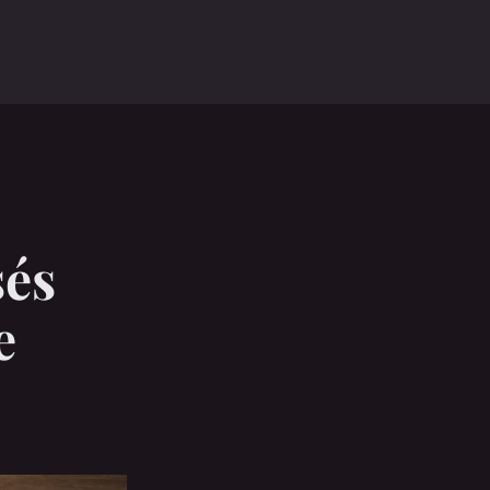
sés
e