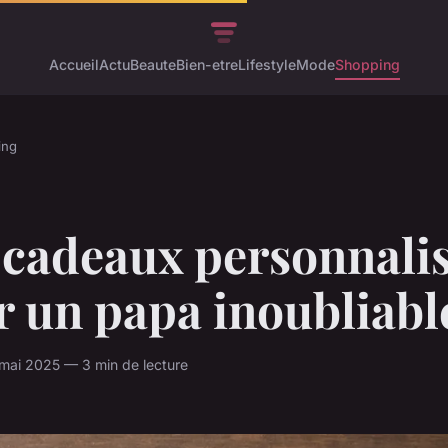
Accueil
Actu
Beaute
Bien-etre
Lifestyle
Mode
Shopping
ing
 cadeaux personnali
r un papa inoubliabl
mai 2025 — 3 min de lecture