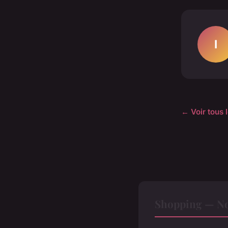
I
← Voir tous 
Shopping — Nos