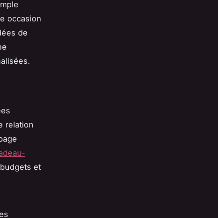
imple
ne occasion
dées de
ne
alisées.
ées
e relation
 page
cadeau-
 budgets et
des