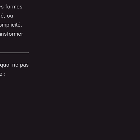
es formes
é, ou
mplicité.
ansformer
rquoi ne pas
e :