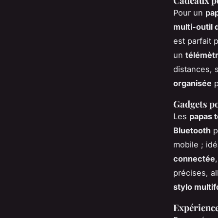
Cadeaux po
Pour un
pap
multi-outil
est parfait 
un
télémètr
distances, 
organisée
p
Gadgets po
Les
papas 
Bluetooth
p
mobile ; i
connectée
précises, al
stylo multi
Expérience