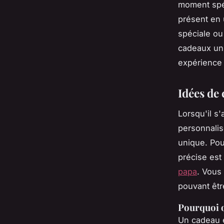
moment spéc
présent en
spéciale ou
cadeaux uni
expérience 
Idées de
Lorsqu'il s
personnalisé
unique. Pou
précise est
papa
. Vous
pouvant êtr
Pourquoi o
Un cadeau es