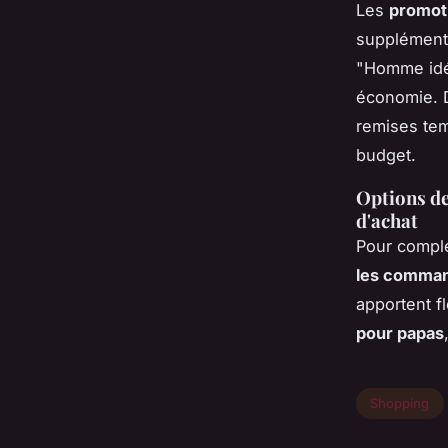
Les
promoti
supplémenta
"Homme idéa
économie.
remises tem
budget.
Options de
d'achat
Pour complé
les comman
apportent fl
pour papas
Shopping