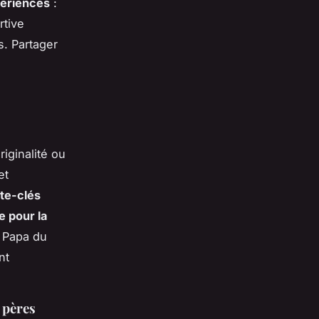
périences
:
rtive
. Partager
riginalité ou
et
te-clés
e pour la
r Papa du
nt
 pères